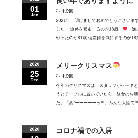
良い年でありますように
01
未分類
Jan
2021年 明けましておめでとうござい
した。 道路を暴走するのが18歳
逆走
戦ったのが81歳 偏差値を気にするのが18歳
2020
メリークリスマス
25
未分類
Dec
今年のクリスマスは、スタッフがケーキと
うとテーブルに置いていたら、昼食のお膳
た。「あ”ーーーーーッ!!!」みんな大慌て
2020
コロナ禍での入居