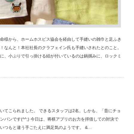
命様から、ホームホスピス協会を経由して手縫いの雑巾と足ふき
！なんと！本社社長のクラフェイン氏も手縫いされたとのこと。
に、小ぶりで引っ掛ける紐が付いているのは鍋掴みに、ロックミ
いてこられました。 できるスタッフは2名。しかも、「昔にチョ
パンです(^^;) 今日は、将棋アプリのお力を拝借しての対決で
いつもと違う手ごたえに満足気のようです。 &…