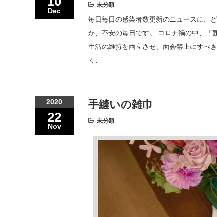
10
未分類
Dec
毎日毎日の感染者数更新のニュースに、ど
か、不安の毎日です。 コロナ禍の中、「
生活の維持を両立させ、面会禁止にすべき
く、…
2020
手縫いの雑巾
22
未分類
Nov