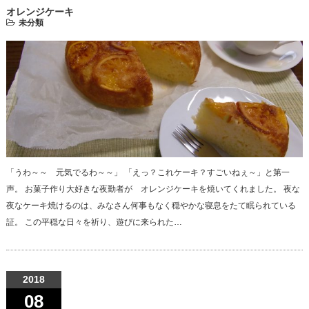
オレンジケーキ
未分類
「うわ～～ 元気でるわ～～」 「えっ？これケーキ？すごいねぇ～」と第一
声。 お菓子作り大好きな夜勤者が オレンジケーキを焼いてくれました。 夜な
夜なケーキ焼けるのは、みなさん何事もなく穏やかな寝息をたて眠られている
証。 この平穏な日々を祈り、遊びに来られた…
2018
08